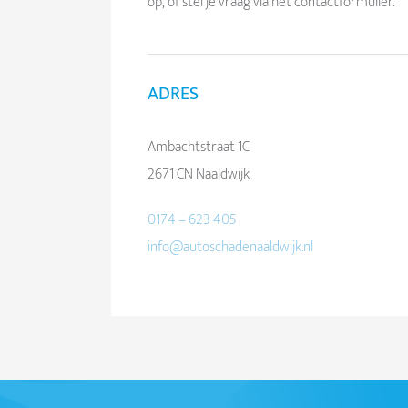
op, of stel je vraag via het contactformulier.
ADRES
Ambachtstraat 1C
2671 CN Naaldwijk
0174 – 623 405
info@autoschadenaaldwijk.nl