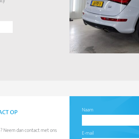
uty
Naam
ACT OP
ken? Neem dan contact met ons
E-mail