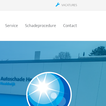
VACATURES
Service
Schadeprocedure
Contact