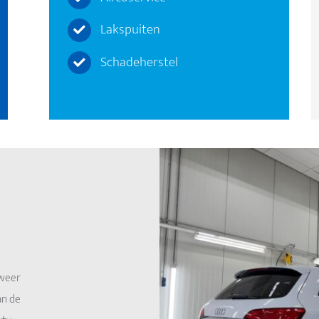
Lakspuiten
Schadeherstel
 weer
an de