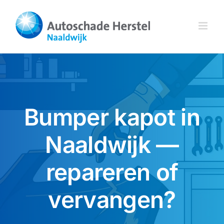
Ga
naar
inhoud
Bumper kapot in
Naaldwijk —
repareren of
vervangen?