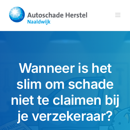
Ga
naar
inhoud
Wanneer is het
slim om schade
niet te claimen bij
je verzekeraar?