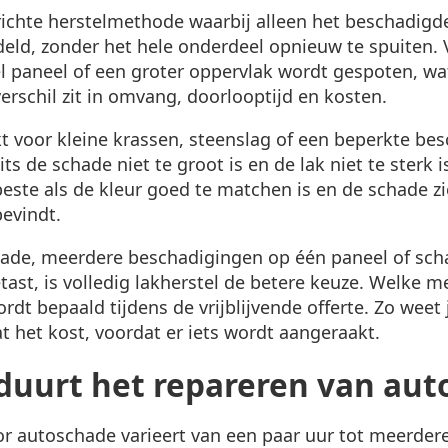
richte herstelmethode waarbij alleen het beschadigd
ld, zonder het hele onderdeel opnieuw te spuiten. V
l paneel of een groter oppervlak wordt gespoten, wa
verschil zit in omvang, doorlooptijd en kosten.
kt voor kleine krassen, steenslag of een beperkte be
ts de schade niet te groot is en de lak niet te sterk 
este als de kleur goed te matchen is en de schade z
evindt.
chade, meerdere beschadigingen op één paneel of sch
ast, is volledig lakherstel de betere keuze. Welke m
rdt bepaald tijdens de vrijblijvende offerte. Zo weet 
 het kost, voordat er iets wordt aangeraakt.
duurt het repareren van au
r autoschade varieert van een paar uur tot meerdere