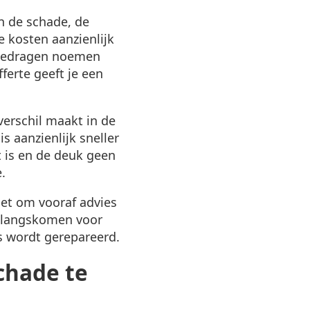
n de schade, de
e kosten aanzienlijk
 bedragen noemen
ferte geeft je een
verschil maakt in de
s aanzienlijk sneller
t is en de deuk geen
.
het om vooraf advies
k langskomen voor
ts wordt gerepareerd.
chade te