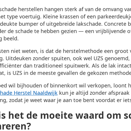
schade herstellen hangen sterk af van de omvang va
t type voertuig. Kleine krassen of een parkeerdeukj
edeukte bumper of uitgebreide lakschade. Concrete
der de schade te hebben gezien — een vrijblijvende of
g beeld.
ten niet weten, is dat de herstelmethode een groot 
ng. Uitdeuken zonder spuiten, ook wel UZS genoemd, i
iciënter dan traditioneel spuitwerk. Als de lak intac
t, is UZS in de meeste gevallen de gekozen methode
oed wil bijhouden of binnenkort wil verkopen, loont 
hade Herstel Naaldwijk
kun je altijd zonder afspraa
ng, zodat je weet waar je aan toe bent voordat er ie
s het de moeite waard om s
areren?